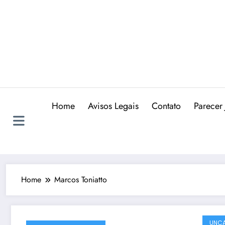
Skip
to
content
Home
Avisos Legais
Contato
Parecer 
Home
Marcos Toniatto
UNCA