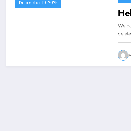
December 19, 2025
Hel
Welcom
delete
M