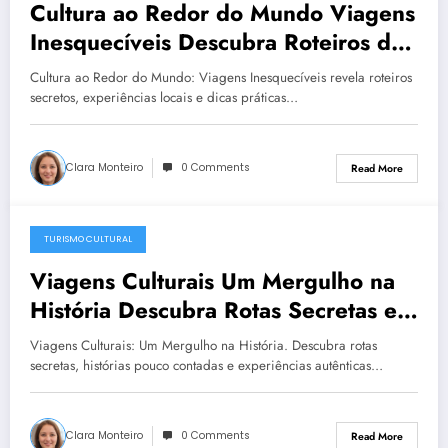
Cultura ao Redor do Mundo Viagens
Inesquecíveis Descubra Roteiros de
Turismo Cultural, Experiências Locais
Cultura ao Redor do Mundo: Viagens Inesquecíveis revela roteiros
e Dicas Imperdíveis
secretos, experiências locais e dicas práticas…
Clara Monteiro
0 Comments
Read More
TURISMO CULTURAL
December 23, 2025
Viagens Culturais Um Mergulho na
História Descubra Rotas Secretas e
Experiências Autênticas de Turismo
Viagens Culturais: Um Mergulho na História. Descubra rotas
Cultural
secretas, histórias pouco contadas e experiências autênticas…
Clara Monteiro
0 Comments
Read More