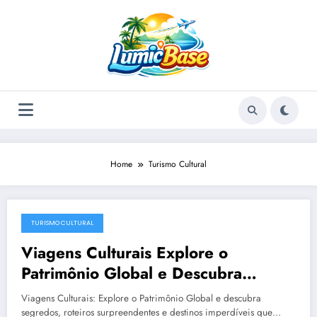
Skip
to
content
Home
Turismo Cultural
TURISMO CULTURAL
December 23, 2025
Viagens Culturais Explore o
Patrimônio Global e Descubra
Destinos Imperdíveis de Turismo
Viagens Culturais: Explore o Patrimônio Global e descubra
Cultural
segredos, roteiros surpreendentes e destinos imperdíveis que…