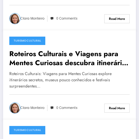
Clara Monteiro
0 Comments
Read More
TURISMO CULTURAL
December 23, 2025
Roteiros Culturais e Viagens para
Mentes Curiosas descubra itinerários
exclusivos museus e festivais
Roteiros Culturais: Viagens para Mentes Curiosas explore
itinerários secretos, museus pouco conhecidos e festivais
surpreendentes…
Clara Monteiro
0 Comments
Read More
TURISMO CULTURAL
December 23, 2025