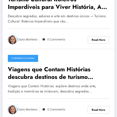
Imperdíveis para Viver História, Arte
e Sabores em Destinos Inesquecíveis
Descubra segredos, sabores e arte em destinos únicos — Turismo
Cultural: Roteiros Imperdíveis que vão…
Clara Monteiro
0 Comments
Read More
TURISMO CULTURAL
December 23, 2025
Viagens que Contam Histórias
descubra destinos de turismo
cultural que revelam arte, tradição e
Viagens que Contam Histórias: explore destinos onde arte,
memórias
tradição e memórias se misturam; descubra segredos…
Clara Monteiro
0 Comments
Read More