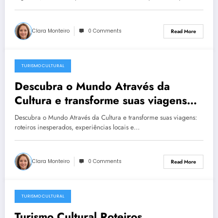
Clara Monteiro
0 Comments
Read More
TURISMO CULTURAL
December 23, 2025
Descubra o Mundo Através da
Cultura e transforme suas viagens
com roteiros de turismo cultural,
Descubra o Mundo Através da Cultura e transforme suas viagens:
experiências autênticas e dicas locais
roteiros inesperados, experiências locais e…
Clara Monteiro
0 Comments
Read More
TURISMO CULTURAL
December 23, 2025
Turismo Cultural Roteiros