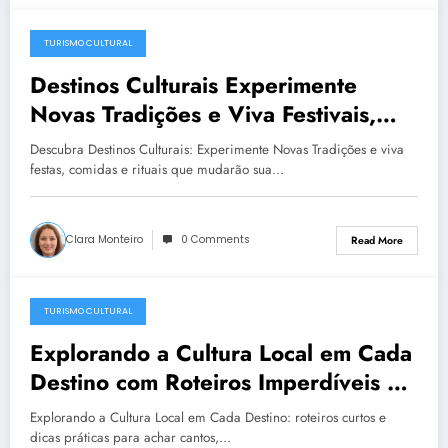
TURISMO CULTURAL
December 23, 2025
Destinos Culturais Experimente
Novas Tradições e Viva Festivais,
Gastronomia e Rituais Locais
Descubra Destinos Culturais: Experimente Novas Tradições e viva
Inesquecíveis
festas, comidas e rituais que mudarão sua…
Clara Monteiro
0 Comments
Read More
TURISMO CULTURAL
December 23, 2025
Explorando a Cultura Local em Cada
Destino com Roteiros Imperdíveis e
Dicas Práticas para Turismo Cultural
Explorando a Cultura Local em Cada Destino: roteiros curtos e
dicas práticas para achar cantos,…