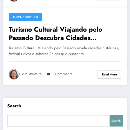
TURISMO CULTURAL
December 23, 2025
Turismo Cultural Viajando pelo
Passado Descubra Cidades
Históricas, Festivais e Sabores que
Turismo Cultural: Viajando pelo Passado revela cidades históricas,
Contam Histórias
festivais vivos e sabores únicos que guardam…
Clara Monteiro
0 Comments
Read More
Search
Search