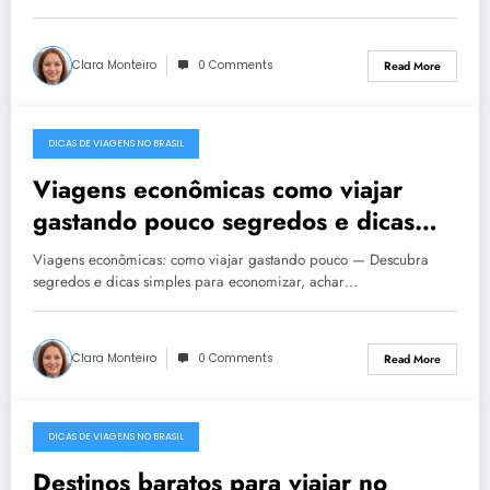
Clara Monteiro
0 Comments
Read More
DICAS DE VIAGENS NO BRASIL
December 22, 2025
Viagens econômicas como viajar
gastando pouco segredos e dicas
para economizar e aproveitar cada
Viagens econômicas: como viajar gastando pouco — Descubra
destino
segredos e dicas simples para economizar, achar…
Clara Monteiro
0 Comments
Read More
DICAS DE VIAGENS NO BRASIL
December 22, 2025
Destinos baratos para viajar no