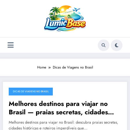
Skip
to
content
Home
Dicas de Viagens no Brasil
DICAS DE VIAGENS NO BRASIL
December 22, 2025
Melhores destinos para viajar no
Brasil — praias secretas, cidades
históricas e roteiros de viagem
Melhores destinos para viajar no Brasil: descubra praias secretas,
imperdíveis
cidades históricas e roteiros imperdíveis que…