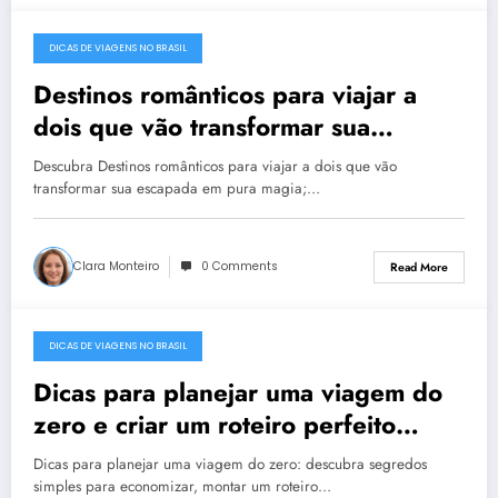
DICAS DE VIAGENS NO BRASIL
December 22, 2025
Destinos românticos para viajar a
dois que vão transformar sua
escapada em pura magia
Descubra Destinos românticos para viajar a dois que vão
transformar sua escapada em pura magia;…
Clara Monteiro
0 Comments
Read More
DICAS DE VIAGENS NO BRASIL
December 22, 2025
Dicas para planejar uma viagem do
zero e criar um roteiro perfeito
gastando menos e aproveitando mais
Dicas para planejar uma viagem do zero: descubra segredos
simples para economizar, montar um roteiro…