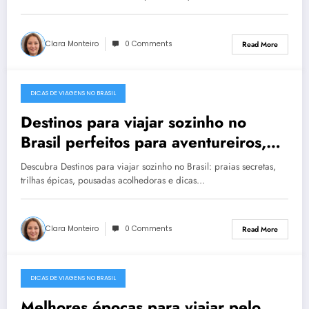
Clara Monteiro
0 Comments
Read More
DICAS DE VIAGENS NO BRASIL
December 22, 2025
Destinos para viajar sozinho no
Brasil perfeitos para aventureiros,
relaxar e fazer amigos
Descubra Destinos para viajar sozinho no Brasil: praias secretas,
trilhas épicas, pousadas acolhedoras e dicas…
Clara Monteiro
0 Comments
Read More
DICAS DE VIAGENS NO BRASIL
December 22, 2025
Melhores épocas para viajar pelo