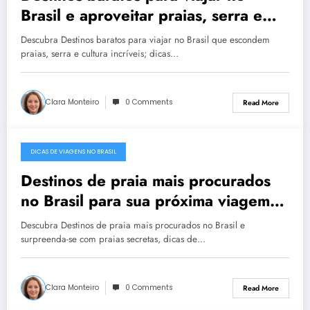
Brasil e aproveitar praias, serra e
cultura sem estourar o orçamento
Descubra Destinos baratos para viajar no Brasil que escondem
praias, serra e cultura incríveis; dicas…
Clara Monteiro
0 Comments
Read More
DICAS DE VIAGENS NO BRASIL
December 22, 2025
Destinos de praia mais procurados
no Brasil para sua próxima viagem
com praias imperdíveis
Descubra Destinos de praia mais procurados no Brasil e
surpreenda-se com praias secretas, dicas de…
Clara Monteiro
0 Comments
Read More