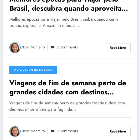
Brasil, descubra quando aproveitar
praias, Amazônia e festas evitando
Melhores épocas para viajar pelo Brasil: saiba quando curtir
multidões e chuva
praias, explorar a Amazônia e festas,…
Clara Monteiro
0 Comments
Read More
DICAS DE VIAGENS NO BRASIL
December 22, 2025
Viagens de fim de semana perto de
grandes cidades com destinos
imperdíveis para fugir da rotina e
Viagens de fim de semana perto de grandes cidades: descubra
recarregar energias
destinos imperdíveis para fugir da…
Clara Monteiro
0 Comments
Read More