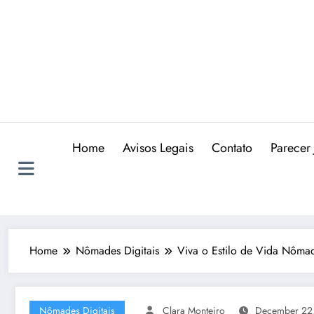
Skip
to
content
Home
Avisos Legais
Contato
Parecer 
Home
Nômades Digitais
Viva o Estilo de Vida Nôma
Nômades Digitais
Clara Monteiro
December 22