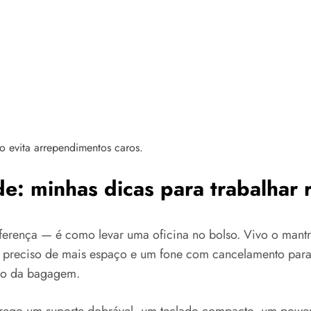
o evita arrependimentos caros.
e: minhas dicas para trabalhar
ferença — é como levar uma oficina no bolso. Vivo o mantr
o preciso de mais espaço e um fone com cancelamento para
avo da bagagem.
rrego um suporte dobrável, um teclado compacto, um power