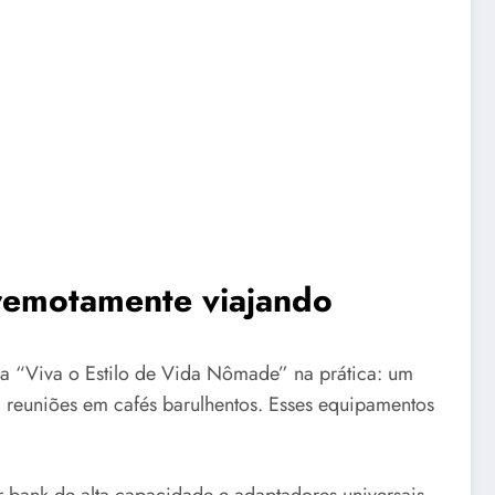
 remotamente viajando
a “Viva o Estilo de Vida Nômade” na prática: um
 reuniões em cafés barulhentos. Esses equipamentos
 bank de alta capacidade e adaptadores universais —