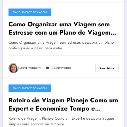
PLANEJAMENTO DE VIAGEM
December 23, 2025
Como Organizar uma Viagem sem
Estresse com um Plano de Viagem
Prático e Sem Complicações
Como Organizar uma Viagem sem Estresse: descubra um plano
prático passo a passo para evitar…
Clara Monteiro
0 Comments
Read More
PLANEJAMENTO DE VIAGEM
December 23, 2025
Roteiro de Viagem Planeje Como um
Expert e Economize Tempo e
Dinheiro com Dicas Práticas
Roteiro de Viagem: Planeje Como um Expert e descubra truques
simples para economizar tempo e…