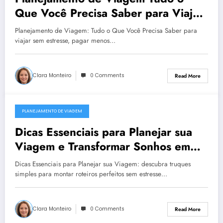
Que Você Precisa Saber para Viajar
Sem Estresse e Pagar Menos
Planejamento de Viagem: Tudo o Que Você Precisa Saber para
viajar sem estresse, pagar menos…
Clara Monteiro
0 Comments
Read More
PLANEJAMENTO DE VIAGEM
December 23, 2025
Dicas Essenciais para Planejar sua
Viagem e Transformar Sonhos em
Roteiros Perfeitos sem Estresse
Dicas Essenciais para Planejar sua Viagem: descubra truques
simples para montar roteiros perfeitos sem estresse…
Clara Monteiro
0 Comments
Read More