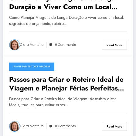
Duração e Viver Como um Local
Dicas de Orçamento, Roteiro e
Como Planejar Viagens de Longa Duração e viver como um local:
Segurança
segredos de orçamento, roteiro…
Clara Monteiro
0 Comments
Read More
PLANEJAMENTO DE VIAGEM
December 23, 2025
Passos para Criar o Roteiro Ideal de
Viagem e Planejar Férias Perfeitas
com Dicas Práticas
Passos para Criar o Roteiro Ideal de Viagem: descubra dicas
fáceis, truques para evitar erros…
Clara Monteiro
0 Comments
Read More