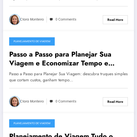
Clara Monteiro
0 Comments
Read More
PLANEJAMENTO DE VIAGEM
December 23, 2025
Passo a Passo para Planejar Sua
Viagem e Economizar Tempo e
Dinheiro com Dicas Infalíveis
Passo a Passo para Planejar Sua Viagem: descubra truques simples
que cortam custos, ganham tempo…
Clara Monteiro
0 Comments
Read More
PLANEJAMENTO DE VIAGEM
December 23, 2025
Planejamento de Viagem Tudo o