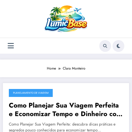
Skip
to
content
Home
Clara Monteiro
PLANEJAMENTO DE VIAGEM
December 23, 2025
Como Planejar Sua Viagem Perfeita
e Economizar Tempo e Dinheiro com
Dicas Práticas de Planejamento de
Como Planejar Sua Viagem Perfeita: descubra dicas práticas e
Viagem
segredos pouco conhecidos para economizar tempo…