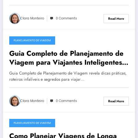
Clara Monteiro
0 Comments
Read More
PLANEJAMENTO DE VIAGEM
December 23, 2025
Guia Completo de Planejamento de
Viagem para Viajantes Inteligentes
Dicas Práticas e Roteiros Infalíveis
Guia Completo de Planejamento de Viagem revela dicas práticas,
roteiros infalíveis e segredos para viajar…
Clara Monteiro
0 Comments
Read More
PLANEJAMENTO DE VIAGEM
December 23, 2025
Como Planejar Viagens de Longa