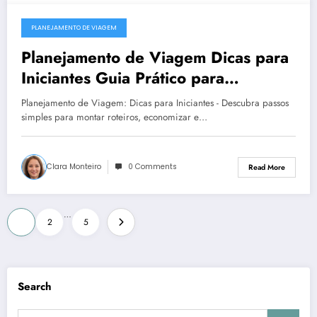
PLANEJAMENTO DE VIAGEM
December 23, 2025
Planejamento de Viagem Dicas para
Iniciantes Guia Prático para
Organizar Roteiros Economizar e
Planejamento de Viagem: Dicas para Iniciantes - Descubra passos
Viajar Sem Estresse
simples para montar roteiros, economizar e…
Clara Monteiro
0 Comments
Read More
Posts
…
1
2
5
pagination
Search