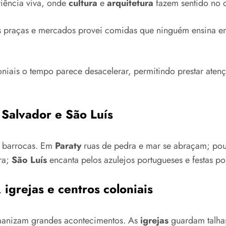
riência viva, onde
cultura
e
arquitetura
fazem sentido no d
 Nas praças e mercados provei comidas que ninguém ensina 
ais o tempo parece desacelerar, permitindo prestar atençã
 Salvador e São Luís
s barrocas. Em
Paraty
ruas de pedra e mar se abraçam; pou
ira;
São Luís
encanta pelos azulejos portugueses e festas po
 igrejas e centros coloniais
manizam grandes acontecimentos. As
igrejas
guardam talhas