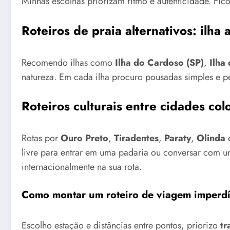
Minhas escolhas priorizam ritmo e autenticidade. Fico
Roteiros de praia alternativos: ilha 
Recomendo ilhas como
Ilha do Cardoso (SP)
,
Ilha
natureza. Em cada ilha procuro pousadas simples e p
Roteiros culturais entre cidades col
Rotas por
Ouro Preto
,
Tiradentes
,
Paraty
,
Olinda
livre para entrar em uma padaria ou conversar com u
internacionalmente na sua rota.
Como montar um roteiro de viagem imperdív
Escolho estação e distâncias entre pontos, priorizo
tr