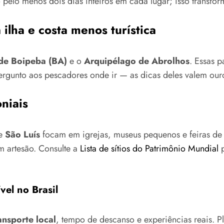
 pelo menos dois dias inteiros em cada lugar; isso transfo
a ilha e costa menos turística
 de Boipeba (BA)
e o
Arquipélago de Abrolhos
. Essas p
ergunto aos pescadores onde ir — as dicas deles valem our
oniais
e
São Luís
focam em igrejas, museus pequenos e feiras de
m artesão. Consulte a
Lista de sítios do Patrimônio Mundial
p
el no Brasil
ansporte local
, tempo de descanso e experiências reais. 