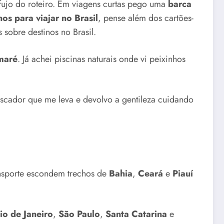
fujo do roteiro. Em viagens curtas pego uma
barca
os para viajar no Brasil
, pense além dos cartões-
 sobre destinos no Brasil.
maré
. Já achei piscinas naturais onde vi peixinhos
scador que me leva e devolvo a gentileza cuidando
ansporte escondem trechos de
Bahia
,
Ceará
e
Piauí
io de Janeiro
,
São Paulo
,
Santa Catarina
e