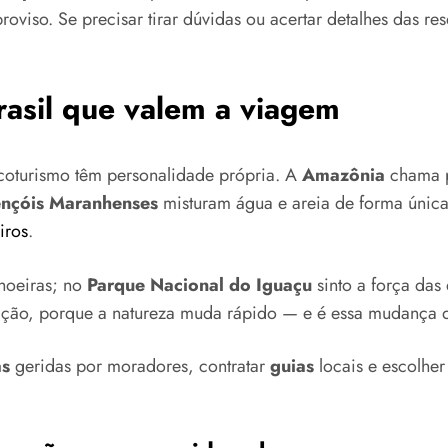
oviso. Se precisar tirar dúvidas ou acertar detalhes das re
rasil que valem a viagem
coturismo têm personalidade própria. A
Amazônia
chama p
nçóis Maranhenses
misturam água e areia de forma única.
iros
.
hoeiras; no
Parque Nacional do Iguaçu
sinto a força da
tação, porque a natureza muda rápido — e é essa mudança q
as
geridas por moradores, contratar
guias
locais e escolhe