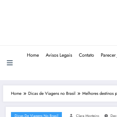
Skip
to
content
Home
Avisos Legais
Contato
Parecer 
Home
Dicas de Viagens no Brasil
Melhores destinos p
Dicas De Viagens No Brasil
Clara Monteiro
Dec