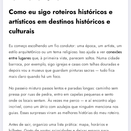
Como eu sigo roteiros históricos e
artísticos em destinos históricos e
culturais
Eu começo escolhendo um fio condutor: uma época, um artista, um
estilo arquitetônico ou um tema religioso. Isso ajuda a ver
conexões
entre lugares
que, à primeira vista, parecem soltos. Numa cidade
barroca, por exemplo, sigo igrejas e casas com talhas douradas e
depois vou a museus que guardam pinturas sacras — tudo fica
mais claro quando há um foco.
No passeio misturo passos lentos e paradas longas: caminho sem
pressa por ruas de pedra, entro em capelas pequenas e sento
onde os locais sentam. Às vezes me perco — e aí encontro algo
incrível, como um átrio com azulejos que ninguém menciona nos
guias. Essas surpresas viram as melhores histórias do meu roteiro.
Antes de sair, organizo uma lista prática: mapa, horários e
bilhetes. Gosto de anotar prioridades e deixar espaço para