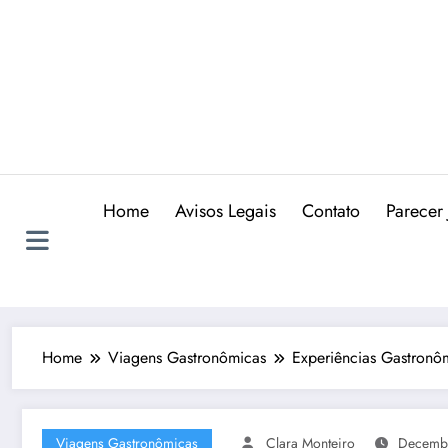
Skip
to
content
Home
Avisos Legais
Contato
Parecer 
Home
Viagens Gastronômicas
Experiências Gastronô
Viagens Gastronômicas
Clara Monteiro
Decemb