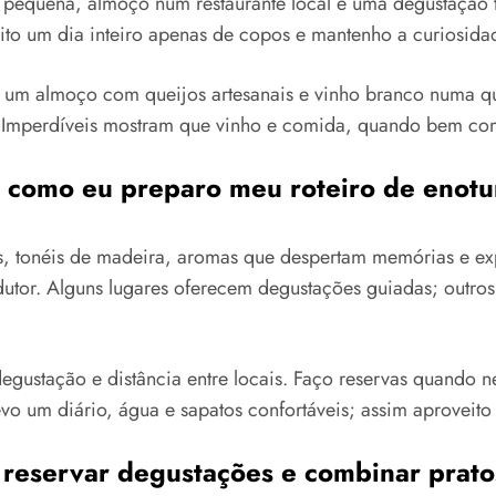
equena, almoço num restaurante local e uma degustação té
vito um dia inteiro apenas de copos e mantenho a curiosida
 um almoço com queijos artesanais e vinho branco numa qu
s Imperdíveis mostram que vinho e comida, quando bem com
e como eu preparo meu roteiro de enotu
s, tonéis de madeira, aromas que despertam memórias e exp
dutor. Alguns lugares oferecem degustações guiadas; outro
degustação e distância entre locais. Faço reservas quando 
evo um diário, água e sapatos confortáveis; assim aproveit
reservar degustações e combinar pratos