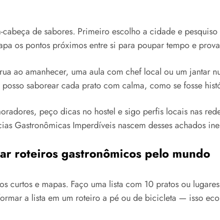
abeça de sabores. Primeiro escolho a cidade e pesquiso p
pa os pontos próximos entre si para poupar tempo e prova
rua ao amanhecer, uma aula com chef local ou um jantar nu
s e posso saborear cada prato com calma, como se fosse hist
adores, peço dicas no hostel e sigo perfis locais nas re
ncias Gastronômicas Imperdíveis nascem desses achados in
ar roteiros gastronômicos pelo mundo
s curtos e mapas. Faço uma lista com 10 pratos ou lugare
formar a lista em um roteiro a pé ou de bicicleta — isso e