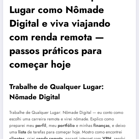
Lugar como Nômade
Digital e viva viajando
com renda remota —
passos práticos para
começar hoje
Trabalhe de Qualquer Lugar:
Nômade Digital
Trabalhe de Qualquer Lugar: Nômade Digital — eu conto como
escolhi uma carreira remota e virei nômade. Explico como
preparei meu
perfil
, meu
portfólio
e minhas
finanças
, e deixo
uma
lista
de tarefas para começar hoje. Mostro como encontrei
clientes
, criei
renda remota
, garanti internet com
VPN
, resolvi